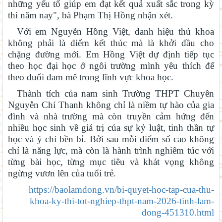
những yếu tố giúp em đạt kết quả xuất sắc trong kỳ
thi năm nay", bà Phạm Thị Hồng nhận xét.
Với em Nguyễn Hồng Việt, danh hiệu thủ khoa
không phải là điểm kết thúc mà là khởi đầu cho
chặng đường mới. Em Hồng Việt dự định tiếp tục
theo học đại học ở ngôi trường mình yêu thích để
theo đuổi đam mê trong lĩnh vực khoa học.
Thành tích của nam sinh Trường THPT Chuyên
Nguyễn Chí Thanh không chỉ là niềm tự hào của gia
đình và nhà trường mà còn truyền cảm hứng đến
Ban Văn hóa - Xã hội HĐND tỉnh Lâm Đồng khảo sát thực hiện
chính sách giáo dục hòa nhập
nhiều học sinh về giá trị của sự kỷ luật, tinh thần tự
học và ý chí bền bỉ. Bởi sau mỗi điểm số cao không
Đánh giá tình hình triển khai sắp xếp, tổ chức cơ sở giáo dục
chỉ là năng lực, mà còn là hành trình nghiêm túc với
công lập tại các địa phương
từng bài học, từng mục tiêu và khát vọng không
Phó Chủ tịch UBND tỉnh Lâm Đồng Nguyễn Minh kiểm tra tiến
ngừng vươn lên của tuổi trẻ.
độ Dự án Trường TH&THCS Xuân Hương
https://baolamdong.vn/bi-quyet-hoc-tap-cua-thu-
Chính phủ ban hành Nghị quyết quy định cơ cấu, số lượng và
khoa-ky-thi-tot-nghiep-thpt-nam-2026-tinh-lam-
chính sách đối với đội ngũ quản lý, nhân sự hỗ trợ giáo dục khi
dong-451310.html
sắp xếp cơ sở giáo dục công lập
Sở Giáo dục và Đào tạo Lâm Đồng đẩy mạnh cải cách hành