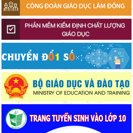
Sở Giáo dục và Đào tạo Lâm Đồng đẩy mạnh cải cách hành
chính gắn với áp dụng ISO 9001:2015
Khởi đầu định hướng nghề nghiệp
Sáng đèn công trường để kịp năm học mới
Bộ Giáo dục và Đào tạo ban hành khung thời gian năm học từ
năm học 2026–2027
Chuẩn bị hành trang cho trẻ vào lớp 1: Đồng hành đúng cách từ
gia đình
Lâm Đồng phấn đấu hoàn thành Trường THPT Chuyên Bảo
Lộc trước năm học mới
Lâm Đồng chủ động ứng phó nguy cơ thiếu nước do El Nino
Thắp sáng văn hóa đọc từ những “Thư viện thân thiện”
Gieo mầm hiếu học nơi vùng xa
Thí điểm giáo dục AI góp phần đổi mới quản trị, nâng cao hiệu
quả hoạt động giáo dục
Lâm Đồng tạo nền tảng đột phá phát triển giáo dục và đào tạo