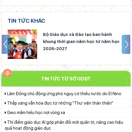
chính gắn với áp dụng ISO 9001:2015
Khởi đầu định hướng nghề nghiệp
TIN TỨC KHÁC
Sáng đèn công trường để kịp năm học mới
Bộ Giáo dục và Đào tạo ban hành khung thời gian năm học từ
Bộ Giáo dục và Đào tạo ban hành
năm học 2026–2027
khung thời gian năm học từ năm học
Chuẩn bị hành trang cho trẻ vào lớp 1: Đồng hành đúng cách từ
2026–2027
gia đình
Lâm Đồng phấn đấu hoàn thành Trường THPT Chuyên Bảo
Lộc trước năm học mới
TIN TỨC TỪ SỞ GDĐT
Lâm Đồng chủ động ứng phó nguy cơ thiếu nước do El Nino
Thắp sáng văn hóa đọc từ những “Thư viện thân thiện”
Gieo mầm hiếu học nơi vùng xa
Thí điểm giáo dục AI góp phần đổi mới quản trị, nâng cao hiệu
quả hoạt động giáo dục
Lâm Đồng tạo nền tảng đột phá phát triển giáo dục và đào tạo
Lâm Đồng lấy ý kiến dự thảo chính sách thu hút, đãi ngộ và đào