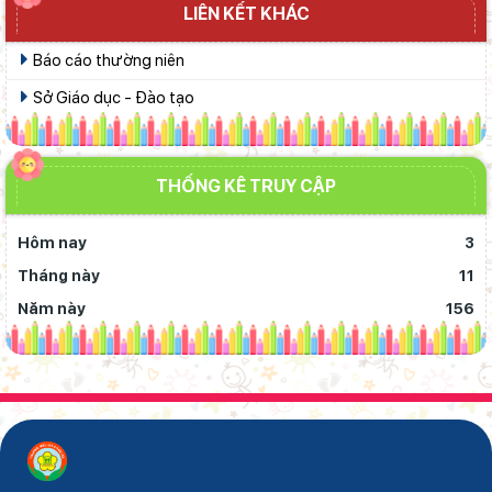
LIÊN KẾT KHÁC
Báo cáo thường niên
Sở Giáo dục - Đào tạo
THỐNG KÊ TRUY CẬP
Hôm nay
3
Tháng này
11
Năm này
156