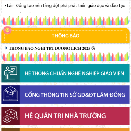
tạo nguồn nhân lực y tế
Từ khát vọng dân giàu, nước mạnh đến lý luận kinh tế thị
trường định hướng XHCN trong kỷ nguyên mới - Bài 1: Khẳng
định tư tưởng Hồ Chí Minh, đấu tranh với luận điệu xuyên tạc
Lâm Đồng tập huấn cán bộ quản lý ngành Giáo dục, sẵn sàng
THÔNG BÁO
cho năm học 2026 - 2027
Bảo đảm ngày khai giảng thực sự là ngày hội của học sinh và
𝐓𝐇𝐎̂𝐍𝐆 𝐁𝐀́𝐎 𝐍𝐆𝐇𝐈̉ 𝐓𝐄̂́𝐓 𝐃𝐔̛𝐎̛𝐍𝐆 𝐋𝐈̣𝐂𝐇 𝟐𝟎𝟐𝟓 😘
giáo viên
Khát khao thay đổi cuộc sống bằng con đường học tập
Ban Văn hóa - Xã hội HĐND tỉnh Lâm Đồng khảo sát thực hiện
chính sách giáo dục hòa nhập
Đánh giá tình hình triển khai sắp xếp, tổ chức cơ sở giáo dục
công lập tại các địa phương
Phó Chủ tịch UBND tỉnh Lâm Đồng Nguyễn Minh kiểm tra tiến
độ Dự án Trường TH&THCS Xuân Hương
Chính phủ ban hành Nghị quyết quy định cơ cấu, số lượng và
chính sách đối với đội ngũ quản lý, nhân sự hỗ trợ giáo dục khi
sắp xếp cơ sở giáo dục công lập