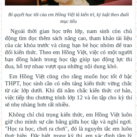
Bí quyết học tốt của em Hồng Việt là kiên trì, kỷ luật theo đuổi
mục tiêu
Ngoài thời gian học trên lớp, nam sinh còn chủ
động tìm đọc thêm sách nâng cao, tham khảo tài liệu
của các khóa trước và cùng bạn bè học nhóm để trao
đổi kiến thức. Theo em Hồng Việt, việc có một người
bạn đồng hành trong học tập giúp tạo động lực thi
đua, hỗ trợ nhau vượt qua những nội dung khó.
Em Hồng Việt cũng cho rằng muốn học tốt ở bậc
THPT, học sinh cần có nền tảng kiến thức vững chắc
từ các lớp dưới. Khi đã nắm chắc kiến thức cơ bản,
việc tiếp thu chương trình lớp 12 và ôn tập cho kỳ thi
sẽ nhẹ nhàng hơn rất nhiều.
Không chỉ chú trọng kiến thức, em Hồng Việt luôn
giữ cho mình sự cân bằng giữa học tập và nghỉ ngơi.
"Học ra học, chơi ra chơi", đó là nguyên tắc em luôn
thực hiện. Đặc biệt, trong kỳ thi, em xác định tâm lý