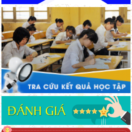
Lâm Đồng lấy ý kiến dự thảo chính sách thu hút, đãi ngộ và đào
tạo nguồn nhân lực y tế
Từ khát vọng dân giàu, nước mạnh đến lý luận kinh tế thị
trường định hướng XHCN trong kỷ nguyên mới - Bài 1: Khẳng
định tư tưởng Hồ Chí Minh, đấu tranh với luận điệu xuyên tạc
Lâm Đồng tập huấn cán bộ quản lý ngành Giáo dục, sẵn sàng
cho năm học 2026 - 2027
Bảo đảm ngày khai giảng thực sự là ngày hội của học sinh và
giáo viên
Khát khao thay đổi cuộc sống bằng con đường học tập