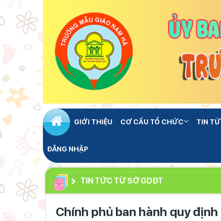
GIỚI THIỆU
CƠ CẤU TỔ CHỨC
TIN TỨ
ĐĂNG NHẬP
TIN TỨC TỪ SỞ GDĐT
Chính phủ ban hành quy định m