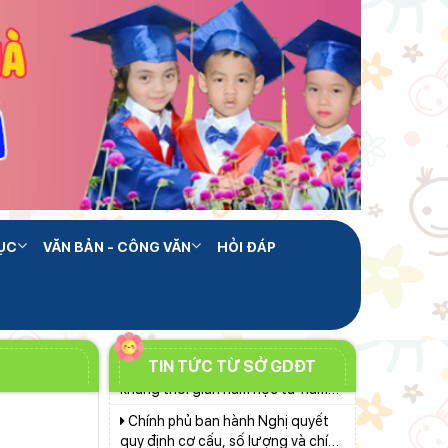
lập tại các địa phương
Phó Chủ tịch UBND tỉnh Lâm
Đồng Nguyễn Minh kiểm tra tiến
độ Dự án Trường TH&THCS Xuân
Lâm Đồng chủ động ứng phó
Hương
nguy cơ thiếu nước do El Nino
Chuẩn bị hành trang cho trẻ vào
lớp 1: Đồng hành đúng cách từ gia
đình
Lâm Đồng phấn đấu hoàn thành
Trường THPT Chuyên Bảo Lộc
trước năm học mới
Sáng đèn công trường để kịp
ỤC
VĂN BẢN - CÔNG VĂN
HỎI ĐÁP
năm học mới
Khởi đầu định hướng nghề
nghiệp
Bộ Giáo dục và Đào tạo ban hành
khung thời gian năm học từ năm
TIN TỨC TỪ SỞ GDĐT
học 2026–2027
Chính phủ ban hành Nghị quyết
quy định cơ cấu, số lượng và chính
sách đối với đội ngũ quản lý, nhân
Sở Giáo dục và Đào tạo Lâm
sự hỗ trợ giáo dục khi sắp xếp cơ