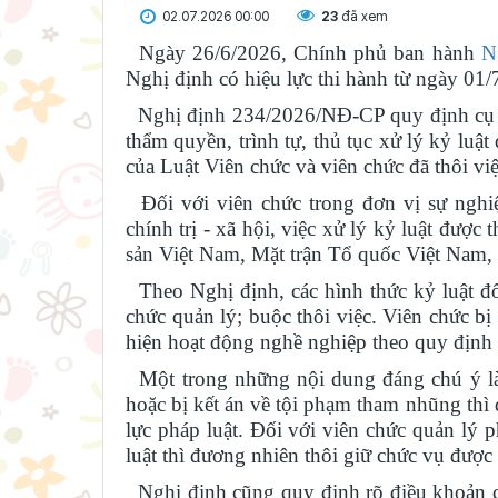
02.07.2026 00:00
23
đã xem
Ngày 26/6/2026, Chính phủ ban hành
N
Nghị định có hiệu lực thi hành từ ngày 01/
Nghị định 234/2026/NĐ-CP quy định cụ thể
thẩm quyền, trình tự, thủ tục xử lý kỷ luậ
của Luật Viên chức và viên chức đã thôi vi
Đối với viên chức trong đơn vị sự nghi
chính trị - xã hội, việc xử lý kỷ luật đượ
sản Việt Nam, Mặt trận Tổ quốc Việt Nam, cá
Theo Nghị định, các hình thức kỷ luật đối
chức quản lý; buộc thôi việc. Viên chức bị
hiện hoạt động nghề nghiệp theo quy định c
Một trong những nội dung đáng chú ý là 
hoặc bị kết án về tội phạm tham nhũng thì 
lực pháp luật. Đối với viên chức quản lý p
luật thì đương nhiên thôi giữ chức vụ được
Nghị định cũng quy định rõ điều khoản ch