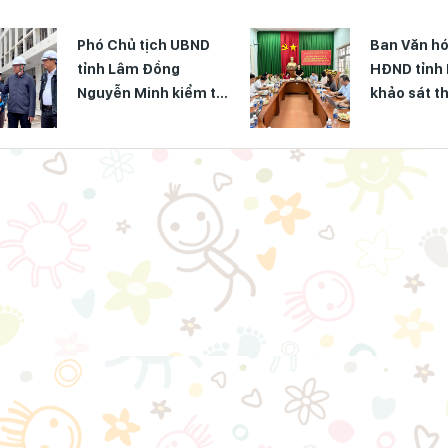
Phó Chủ tịch UBND
Ban Văn hó
tỉnh Lâm Đồng
HĐND tỉnh
Nguyễn Minh kiểm tra
khảo sát t
tiến độ Dự án Trường
chính sách
TH&THCS Xuân
hòa nhập
Hương