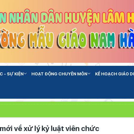
C - SỰ KIỆN
HOẠT ĐỘNG CHUYÊN MÔN
KẾ HOẠCH GIÁO D
ới về xử lý kỷ luật viên chức