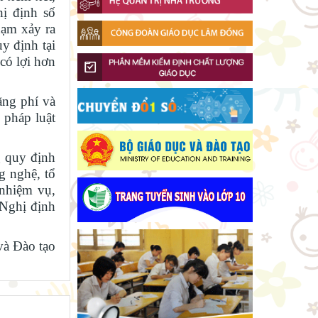
sự là ngày hội của học sinh và giáo
hị định số
viên
hạm xảy ra
Ban Văn hóa - Xã hội HĐND tỉnh
y định tại
Lâm Đồng khảo sát thực hiện
có lợi hơn
chính sách giáo dục hòa nhập
Đánh giá tình hình triển khai sắp
xếp, tổ chức cơ sở giáo dục công
lập tại các địa phương
ãng phí và
Phó Chủ tịch UBND tỉnh Lâm
 pháp luật
Đồng Nguyễn Minh kiểm tra tiến
độ Dự án Trường TH&THCS Xuân
Lâm Đồng chủ động ứng phó
Hương
 quy định
nguy cơ thiếu nước do El Nino
g nghệ, tổ
Chuẩn bị hành trang cho trẻ vào
 nhiệm vụ,
lớp 1: Đồng hành đúng cách từ gia
 Nghị định
đình
Lâm Đồng phấn đấu hoàn thành
Trường THPT Chuyên Bảo Lộc
à Đào tạo
trước năm học mới
Sáng đèn công trường để kịp
năm học mới
Khởi đầu định hướng nghề
nghiệp