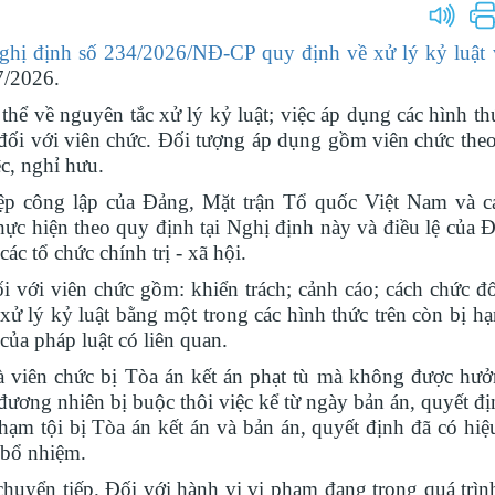
ghị định số 234/2026/NĐ-CP quy định về xử lý kỷ luật 
7/2026.
 về nguyên tắc xử lý kỷ luật; việc áp dụng các hình thứ
t đối với viên chức. Đối tượng áp dụng gồm viên chức the
ệc, nghỉ hưu.
ệp công lập của Đảng, Mặt trận Tổ quốc Việt Nam và c
c thực hiện theo quy định tại Nghị định này và điều lệ của
c tổ chức chính trị - xã hội.
 với viên chức gồm: khiển trách; cảnh cáo; cách chức đố
 xử lý kỷ luật bằng một trong các hình thức trên còn bị hạ
ủa pháp luật có liên quan.
viên chức bị Tòa án kết án phạt tù mà không được hưở
đương nhiên bị buộc thôi việc kể từ ngày bản án, quyết đị
hạm tội bị Tòa án kết án và bản án, quyết định đã có hiệ
 bổ nhiệm.
uyển tiếp. Đối với hành vi vi phạm đang trong quá trìn