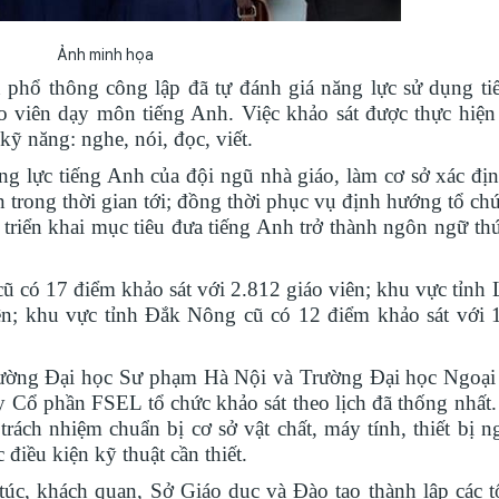
Ảnh minh họa
 phổ thông công lập đã tự đánh giá năng lực sử dụng t
 viên dạy môn tiếng Anh. Việc khảo sát được thực hiện
kỹ năng: nghe, nói, đọc, viết.
g lực tiếng Anh của đội ngũ nhà giáo, làm cơ sở xác đị
 trong thời gian tới; đồng thời phục vụ định hướng tổ chứ
triển khai mục tiêu đưa tiếng Anh trở thành ngôn ngữ thứ
 có 17 điểm khảo sát với 2.812 giáo viên; khu vực tỉn
ên; khu vực tỉnh Đắk Nông cũ có 12 điểm khảo sát với 
ường Đại học Sư phạm Hà Nội và Trường Đại học Ngoại 
 Cổ phần FSEL tổ chức khảo sát theo lịch đã thống nhất.
ách nhiệm chuẩn bị cơ sở vật chất, máy tính, thiết bị ngo
 điều kiện kỹ thuật cần thiết.
c, khách quan, Sở Giáo dục và Đào tạo thành lập các t