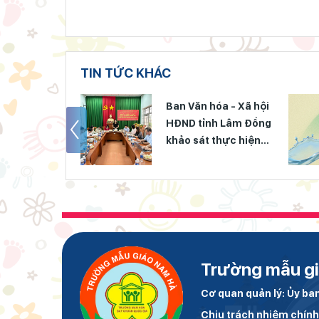
TIN TỨC KHÁC
 dục và Đào
Ban Văn hóa - Xã hội
 Đồng đẩy
HĐND tỉnh Lâm Đồng
i cách hành
khảo sát thực hiện
ắn với áp dụng
chính sách giáo dục
1:2015
hòa nhập
Trường mẫu g
Cơ quan quản lý: Ủy b
Chịu trách nhiệm chín