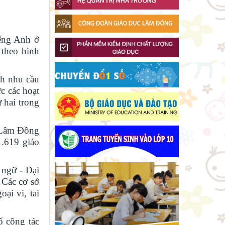
Khát khao thay đổi cuộc sống
bằng con đường học tập
Ban Văn hóa - Xã hội HĐND tỉnh
iếng Anh ở
Lâm Đồng khảo sát thực hiện
 theo hình
chính sách giáo dục hòa nhập
Đánh giá tình hình triển khai sắp
xếp, tổ chức cơ sở giáo dục công
lập tại các địa phương
nh nhu cầu
Phó Chủ tịch UBND tỉnh Lâm
c các hoạt
Đồng Nguyễn Minh kiểm tra tiến
 hai trong
độ Dự án Trường TH&THCS Xuân
Lâm Đồng chủ động ứng phó
Hương
nguy cơ thiếu nước do El Nino
h Lâm Đồng
Chính phủ ban hành Nghị quyết
1.619 giáo
quy định cơ cấu, số lượng và chính
sách đối với đội ngũ quản lý, nhân
Sở Giáo dục và Đào tạo Lâm
sự hỗ trợ giáo dục khi sắp xếp cơ
ngữ - Đại
Đồng đẩy mạnh cải cách hành
sở giáo dục công lập
 Các cơ sở
chính gắn với áp dụng ISO
Sáng đèn công trường để kịp
9001:2015
ại vi, tai
năm học mới
Khởi đầu định hướng nghề
ổ công tác
nghiệp