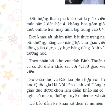
Đối tượng tham gia khảo sát là giáo viên
mức bậc 2 đến bậc 4, không bao gồm giáo
thức online trên máy tính, tập trung vào 04 
Đợt khảo sát nhằm nắm bắt thực trạng năn
bồi dưỡng, nâng cao năng lực cho giáo viên
động giáo dục, dạy học bằng tiếng Anh và 
trường học.
Theo phân bổ, khu vực tỉnh Bình Thuận cũ
cũ có 26 điểm khảo sát với 4.130 giáo vi
viên.
Sở Giáo dục và Đào tạo phối hợp với Tr
học Quốc gia Hà Nội liên danh với Công ty
giáo dục được chọn làm điểm khảo sát có tr
nghe có micro, đường truyền Internet và các
Để bảo đảm kỳ khảo sát diễn ra nghiêm tú