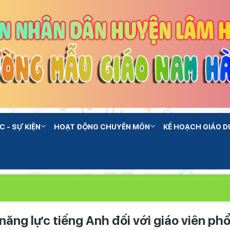
C - SỰ KIỆN
HOẠT ĐỘNG CHUYÊN MÔN
KẾ HOẠCH GIÁO D
năng lực tiếng Anh đối với giáo viên ph