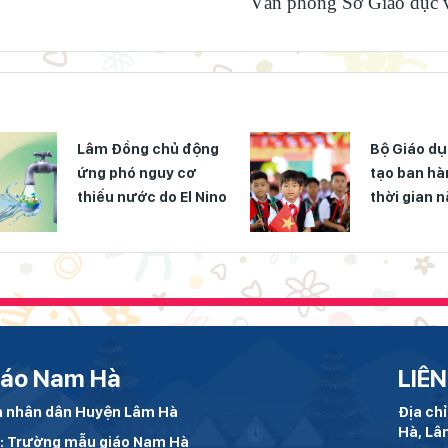
Văn phòng Sở Giáo dục v
Lâm Đồng chủ động
Bộ Giáo dụ
ứng phó nguy cơ
tạo ban hà
thiếu nước do El Nino
thời gian 
năm học 2
iáo Nam Hà
LIÊN
an nhân dân Huyện Lâm Hà
Địa ch
Hà, Lâ
h: Trường mẫu giáo Nam Hà