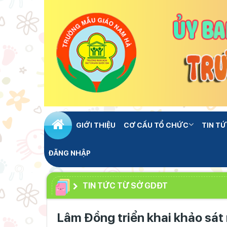
GIỚI THIỆU
CƠ CẤU TỔ CHỨC
TIN TỨ
ĐĂNG NHẬP
TIN TỨC TỪ SỞ GDĐT
Lâm Đồng triển khai khảo sát 