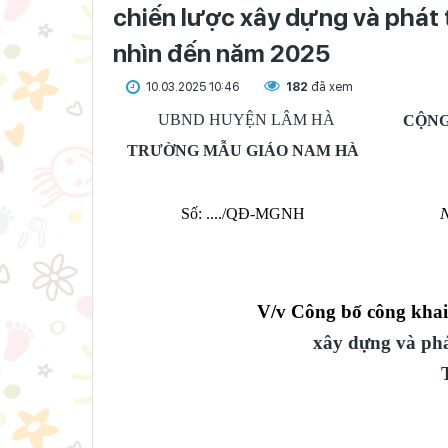
chiến lược xây dựng và phát 
nhìn đến năm 2025
10.03.2025 10:46
182
đã xem
UBND HUYỆN LÂM HÀ
CỘNG
TRƯỜNG MẪU GIÁO NAM HÀ
N
Số:
....
/QĐ-MGNH
V/v Công bố công kha
xây dựng và phá