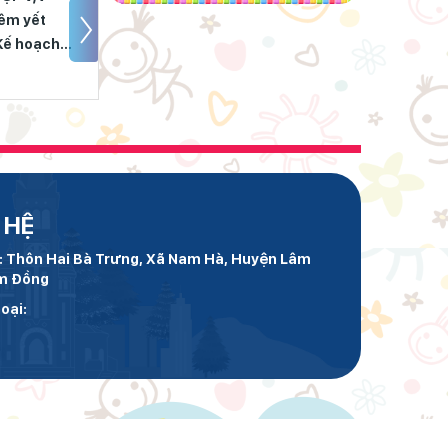
“Ngôi nhà nhân ái” chắp cánh
êm yết
2023-2025
ước mơ đến trường
Kế hoạch
Huy động gần 470 triệu đồng từ
 phương
phong trào “Trường giúp trường”
 lược xây
át triển
Lâm Đồng chủ động sắp xếp
mạng lưới trường học, bảo đảm
 giai đoạn
điều kiện cho năm học mới
ìn
Ngành Giáo dục Lâm Đồng lan
025
tỏa đạo lý “Uống nước nhớ
nguồn”
 HỆ
ỉ: Thôn Hai Bà Trưng, Xã Nam Hà, Huyện Lâm
m Đồng
oại: