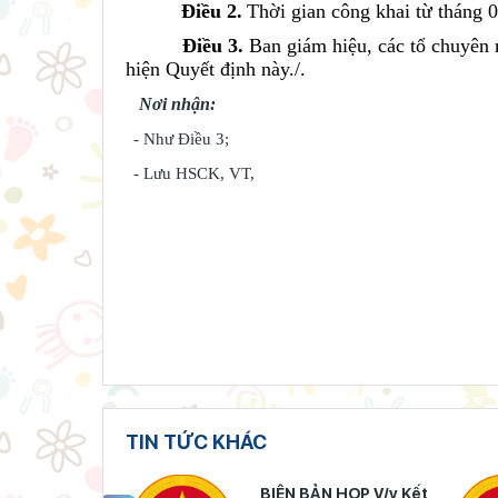
Điều 2.
Thời gian công khai từ tháng 
Điều 3.
Ban giám hiệu, các tổ chuyên 
hiện Quyết định này./.
Nơi nhận:
- Như
Đ
iều 3;
- Lưu HSCK, VT,
TIN TỨC KHÁC
N HỌP V/v Kết
BIÊN BẢN HỌP V/v Kết