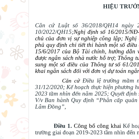
HIỆU TRƯỞ
Căn cứ Luật số 36/2018/QH14 ngày 2
10/2022/QH15;
Nghị định số 16/2015/NĐ-
chủ của đơn vị sự nghiệp công lập;
Nghị 
phủ quy định chi tiết thi hành một số điề
15/6/2017 của Bộ Tài chính, hướng dẫn v
được ngân sách nhà nước hỗ trợ;
Thông tư
sung một số điều của Thông tư số 61/20
khai ngân sách đối với đơn vị dự toán ngâ
Điều lệ trường mầm 
Căn cứ
31/12/
2020;
Kế hoạch thực hiện phương hư
2023
tầm nhìn đến năm 2025;
Quyết định
V/v Ban hành Quy định “Phân cấp quản lý
Lâm Đồng”,
Điều 1.
Công bố công khai
Kế hoạ
trường giai đoạn 2019-2023
tầm nhìn đến