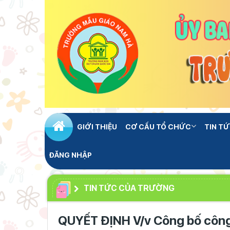
GIỚI THIỆU
CƠ CẤU TỔ CHỨC
TIN TỨ
ĐĂNG NHẬP
TIN TỨC CỦA TRƯỜNG
QUYẾT ĐỊNH V/v Công bố côn