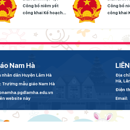
Công bố niêm yết
Công bố ni
công khai Kế hoạch
công khai 
thực hiện phương
thực hiện
hướng chiến lược xây
hướng chiến
dựng và phát triển
dựng và ph
nhà trường giai đoạn
nhà trường
2023-2025
2019-2023 Tầm nh
đến năm 2
iáo Nam Hà
LIÊN
an nhân dân Huyện Lâm Hà
Địa ch
Hà, Lâ
h: Trường mẫu giáo Nam Hà
Điện th
aonamha.pgdlamha.edu.vn
rên website này
Email: