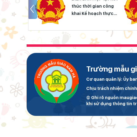
i gian công
thúc thời gian công
 hoạch thực
khai Kế hoạch thực
hương hướng
hiện phương hướng
ược xây dựng
chiến lược xây dựng
triển nhà
và phát triển nhà
giai đoạn
trường giai đoạn
m nhìn
2023-2025
m 2025
Trường mẫu g
Cơ quan quản lý: Ủy b
Chịu trách nhiệm chín
© Ghi rõ nguồn maugi
khi sử dụng thông tin t