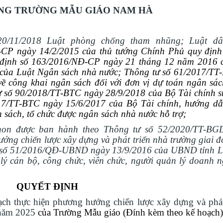
NG TRƯỜNG MẪU GIÁO
NAM HÀ
0/11/2018 Luật phòng chống tham nhũng; Luật dâ
CP ngày 14/2/2015 của thủ tướng Chính Phủ quy định 
định số 163/2016/NĐ-CP ngày 21 tháng 12 năm 2016 
u của Luật Ngân sách nhà nước;
Thông tư số 61/2017/TT
ề công khai ngân sách đối với đơn vị dự toán ngân sác
 số 90/2018/TT-BTC ngày 28/9/2018 của Bộ Tài chính s
17/TT-BTC ngày 15/6/2017 của Bộ Tài chính, hướng dẫ
n sách, tổ chức được ngân sách nhà nước hỗ trợ;
non được ban hành theo
Thông tư
số 52/2020/
TT
-BG
ớng chiến lược xây dựng và phát triển nhà trường giai 
 số 51/2016/QĐ-UBND ngày 13/9/2016 của UBND tỉnh 
 cán bộ, công chức, viên chức, người quản lý doanh n
QUYẾT ĐỊNH
ch thực hiện phương hướng chiến lược xây dựng và phát
 năm 2025
của
T
rường
Mẫu giáo
(Đính kèm theo kế hoạch)