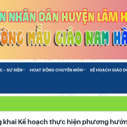
C - SỰ KIỆN
HOẠT ĐỘNG CHUYÊN MÔN
KẾ HOẠCH GIÁO D
g khai Kế hoạch thực hiện phương hướ