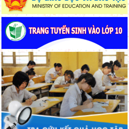
Từ khát vọng dân giàu, nước mạnh đến lý luận kinh tế thị
và hết)
trường định hướng XHCN trong kỷ nguyên mới - Bài 1: Khẳng
định tư tưởng Hồ Chí Minh, đấu tranh với luận điệu xuyên tạc
Lâm Đồng lấy ý kiến dự thảo chính sách thu hút, đãi ngộ và đào
tạo nguồn nhân lực y tế
Lâm Đồng tạo nền tảng đột phá phát triển giáo dục và đào tạo
Lâm Đồng tập huấn cán bộ quản lý ngành Giáo dục, sẵn sàng
cho năm học 2026 - 2027
“Ngôi nhà nhân ái” chắp cánh ước mơ đến trường
Thí sinh đạt 28,5 điểm xét tuyển nhưng ôm mẹ khóc vì lý do
này...
Dạy học tích hợp AI để hình thành tư duy số
Lâm Đồng chủ động sắp xếp mạng lưới trường học, bảo đảm
điều kiện cho năm học mới
Huy động gần 470 triệu đồng từ phong trào “Trường giúp
trường”
Ngành Giáo dục Lâm Đồng lan tỏa đạo lý “Uống nước nhớ
nguồn”