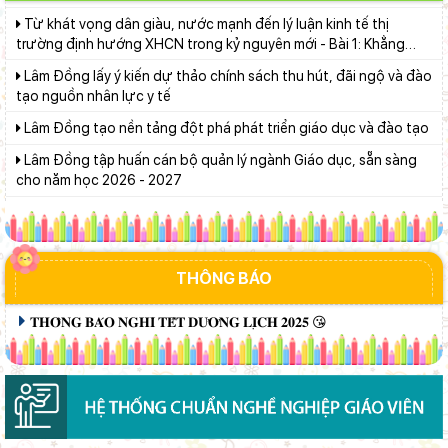
và hết)
trường định hướng XHCN trong kỷ nguyên mới - Bài 1: Khẳng
định tư tưởng Hồ Chí Minh, đấu tranh với luận điệu xuyên tạc
Lâm Đồng lấy ý kiến dự thảo chính sách thu hút, đãi ngộ và đào
tạo nguồn nhân lực y tế
Lâm Đồng tạo nền tảng đột phá phát triển giáo dục và đào tạo
Lâm Đồng tập huấn cán bộ quản lý ngành Giáo dục, sẵn sàng
cho năm học 2026 - 2027
“Ngôi nhà nhân ái” chắp cánh ước mơ đến trường
Thí sinh đạt 28,5 điểm xét tuyển nhưng ôm mẹ khóc vì lý do
này...
Dạy học tích hợp AI để hình thành tư duy số
THÔNG BÁO
Lâm Đồng chủ động sắp xếp mạng lưới trường học, bảo đảm
𝐓𝐇𝐎̂𝐍𝐆 𝐁𝐀́𝐎 𝐍𝐆𝐇𝐈̉ 𝐓𝐄̂́𝐓 𝐃𝐔̛𝐎̛𝐍𝐆 𝐋𝐈̣𝐂𝐇 𝟐𝟎𝟐𝟓 😘
điều kiện cho năm học mới
Huy động gần 470 triệu đồng từ phong trào “Trường giúp
trường”
Ngành Giáo dục Lâm Đồng lan tỏa đạo lý “Uống nước nhớ
nguồn”