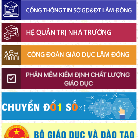
Thắp sáng văn hóa đọc từ những “Thư viện thân thiện”
Gieo mầm hiếu học nơi vùng xa
Bảo đảm ngày khai giảng thực sự là ngày hội của học sinh và
giáo viên
Phường Xuân Trường – Đà Lạt: trang bị kiến thức, kỹ năng
phòng, chống đuối nước và sơ cấp cứu cho thanh thiếu nhi
Bộ Giáo dục và Đào tạo triển khai 100 ngày tháo gỡ các điểm
nghẽn về chuyển đổi số
Đẩy mạnh truyền thông về giáo dục nghề nghiệp trong toàn
ngành năm 2026
Giữ vững nền tảng tư tưởng của Ðảng từ học đường
Thí điểm giáo dục AI góp phần đổi mới quản trị, nâng cao hiệu
quả hoạt động giáo dục
Khát khao thay đổi cuộc sống bằng con đường học tập
Từ khát vọng dân giàu, nước mạnh đến lý luận kinh tế thị
trường định hướng XHCN trong kỷ nguyên mới - Bài 2: Khơi
thông nguồn lực, vững bước tiến vào kỷ nguyên mới (tiếp theo