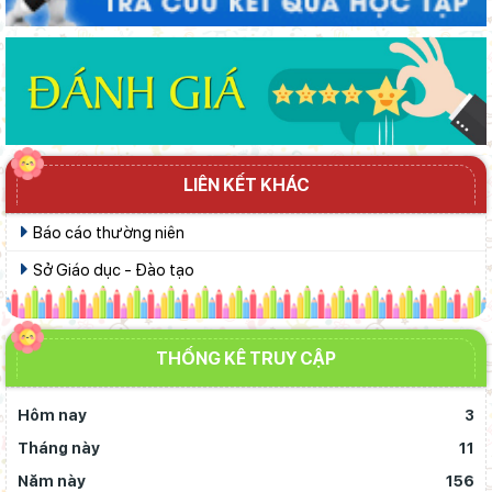
LIÊN KẾT KHÁC
Báo cáo thường niên
Sở Giáo dục - Đào tạo
THỐNG KÊ TRUY CẬP
Hôm nay
3
Tháng này
11
Năm này
156