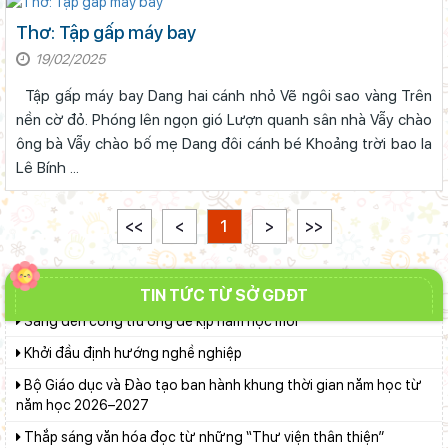
chính gắn với áp dụng ISO 9001:2015
Thơ: Tập gấp máy bay
Ban Văn hóa - Xã hội HĐND tỉnh Lâm Đồng khảo sát thực hiện
chính sách giáo dục hòa nhập
19/02/2025
Đánh giá tình hình triển khai sắp xếp, tổ chức cơ sở giáo dục
Tập gấp máy bay Dang hai cánh nhỏ Vẽ ngôi sao vàng Trên
công lập tại các địa phương
nền cờ đỏ. Phóng lên ngọn gió Lượn quanh sân nhà Vẫy chào
Phó Chủ tịch UBND tỉnh Lâm Đồng Nguyễn Minh kiểm tra tiến
ông bà Vẫy chào bố mẹ Dang đôi cánh bé Khoảng trời bao la
độ Dự án Trường TH&THCS Xuân Hương
Lê Bính ...
Chuẩn bị hành trang cho trẻ vào lớp 1: Đồng hành đúng cách từ
gia đình
<<
<
1
>
>>
Lâm Đồng phấn đấu hoàn thành Trường THPT Chuyên Bảo
Lộc trước năm học mới
TIN TỨC TỪ SỞ GDĐT
Sáng đèn công trường để kịp năm học mới
Khởi đầu định hướng nghề nghiệp
Bộ Giáo dục và Đào tạo ban hành khung thời gian năm học từ
năm học 2026–2027
Thắp sáng văn hóa đọc từ những “Thư viện thân thiện”
Gieo mầm hiếu học nơi vùng xa