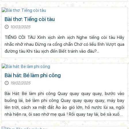
bước mau mau Người đi đầu là chú lái tàu Còn phía sau cháu
nối đ...
Bài thơ: Tiếng còi tàu
10/03/2025
TIẾNG CÒI TÀU Xình xịch xình xịch Nghe tiếng còi tàu Hãy
nhắc nhở nhau Đừng ra cổng chắn Chớ có liều lĩnh Vượt qua
đường tàu Khi tàu xịch đến Biết tránh vào đâu?...
Bài hát: Bé làm phi công
19/02/2025
Bài Hát: Bé làm phi công Quay quay quay quay, bước vào
Lâm Đồng chủ động ứng phó nguy cơ thiếu nước do El Nino
buồng lái, bé làm phi công Quay quay quay quay, máy bay
lên trời, cách xa mặt đất Ào ào gió lớn, hồ nước lùi xa, ngôi
Chính phủ ban hành Nghị quyết quy định cơ cấu, số lượng và
nhà hiện ra, ôi sao nhớ mẹ quá ! Rồi quay tay lái, bé sà xuống
chính sách đối với đội ngũ quản lý, nhân sự hỗ trợ giáo dục khi
ngay, ùa vào lòng mẹ, mẹ là sân bay...
sắp xếp cơ sở giáo dục công lập
Sở Giáo dục và Đào tạo Lâm Đồng đẩy mạnh cải cách hành