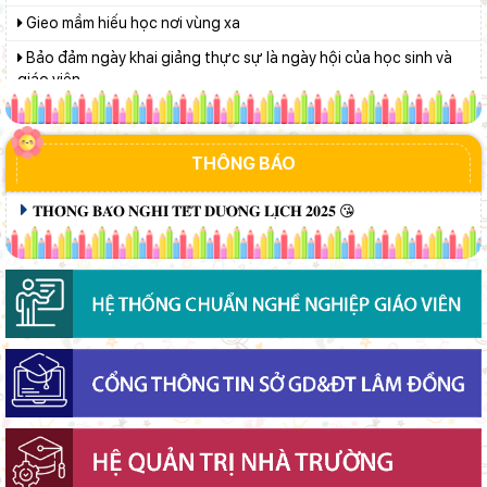
Bảo đảm ngày khai giảng thực sự là ngày hội của học sinh và
giáo viên
Giữ vững nền tảng tư tưởng của Ðảng từ học đường
Từ khát vọng dân giàu, nước mạnh đến lý luận kinh tế thị
trường định hướng XHCN trong kỷ nguyên mới - Bài 1: Khẳng
THÔNG BÁO
định tư tưởng Hồ Chí Minh, đấu tranh với luận điệu xuyên tạc
Khát khao thay đổi cuộc sống bằng con đường học tập
𝐓𝐇𝐎̂𝐍𝐆 𝐁𝐀́𝐎 𝐍𝐆𝐇𝐈̉ 𝐓𝐄̂́𝐓 𝐃𝐔̛𝐎̛𝐍𝐆 𝐋𝐈̣𝐂𝐇 𝟐𝟎𝟐𝟓 😘
Từ khát vọng dân giàu, nước mạnh đến lý luận kinh tế thị
trường định hướng XHCN trong kỷ nguyên mới - Bài 2: Khơi
thông nguồn lực, vững bước tiến vào kỷ nguyên mới (tiếp theo
Lâm Đồng tạo nền tảng đột phá phát triển giáo dục và đào tạo
và hết)
Lâm Đồng lấy ý kiến dự thảo chính sách thu hút, đãi ngộ và đào
tạo nguồn nhân lực y tế
Lâm Đồng chủ động ứng phó nguy cơ thiếu nước do El Nino
Chính phủ ban hành Nghị quyết quy định cơ cấu, số lượng và
chính sách đối với đội ngũ quản lý, nhân sự hỗ trợ giáo dục khi
sắp xếp cơ sở giáo dục công lập
Sở Giáo dục và Đào tạo Lâm Đồng đẩy mạnh cải cách hành
chính gắn với áp dụng ISO 9001:2015