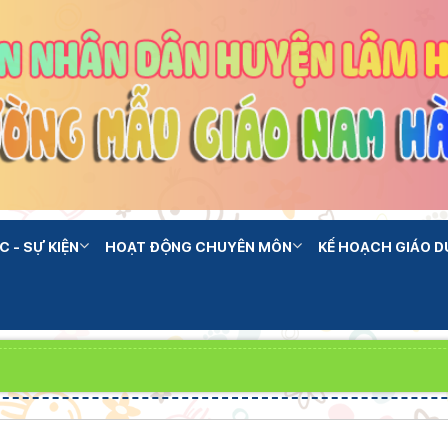
C - SỰ KIỆN
HOẠT ĐỘNG CHUYÊN MÔN
KẾ HOẠCH GIÁO D