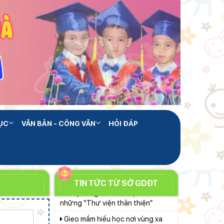
xếp, tổ chức cơ sở giáo dục công
lập tại các địa phương
Phó Chủ tịch UBND tỉnh Lâm
Đồng Nguyễn Minh kiểm tra tiến
độ Dự án Trường TH&THCS Xuân
Chính phủ ban hành Nghị quyết
Hương
quy định cơ cấu, số lượng và chính
sách đối với đội ngũ quản lý, nhân
Sở Giáo dục và Đào tạo Lâm
sự hỗ trợ giáo dục khi sắp xếp cơ
Đồng đẩy mạnh cải cách hành
sở giáo dục công lập
chính gắn với áp dụng ISO
Sáng đèn công trường để kịp
9001:2015
năm học mới
ỤC
VĂN BẢN - CÔNG VĂN
HỎI ĐÁP
Khởi đầu định hướng nghề
nghiệp
Bộ Giáo dục và Đào tạo ban hành
khung thời gian năm học từ năm
học 2026–2027
Thắp sáng văn hóa đọc từ
TIN TỨC TỪ SỞ GDĐT
những “Thư viện thân thiện”
Gieo mầm hiếu học nơi vùng xa
Thí điểm giáo dục AI góp phần