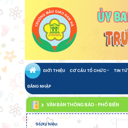
GIỚI THIỆU
CƠ CẤU TỔ CHỨC
TIN TỨ
ĐĂNG NHẬP
VĂN BẢN THÔNG BÁO - PHỔ BIẾN
Số/Ký hiệu: