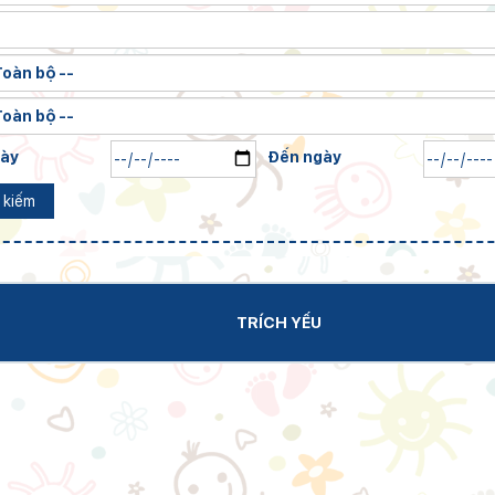
gày
Đến ngày
 kiếm
TRÍCH YẾU