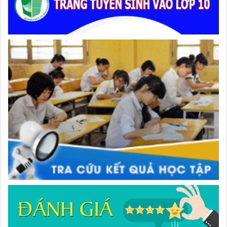
Đẩy mạnh truyền thông về giáo dục nghề nghiệp trong toàn
ngành năm 2026
Giữ vững nền tảng tư tưởng của Ðảng từ học đường
Giáo viên Trường THPT Đạm Ri đạt giải Nhì Hội thi Báo cáo
viên, Tuyên truyền viên giỏi toàn quốc năm 2026 – Khu vực II
Dạy học tích hợp AI để hình thành tư duy số
“Ngôi nhà nhân ái” chắp cánh ước mơ đến trường
Lâm Đồng chủ động sắp xếp mạng lưới trường học, bảo
đảm điều kiện cho năm học mới
Huy động gần 470 triệu đồng từ phong trào “Trường giúp
trường”
Thí sinh đạt 28,5 điểm xét tuyển nhưng ôm mẹ khóc vì lý do
này...
Ngành Giáo dục Lâm Đồng lan tỏa đạo lý “Uống nước nhớ
nguồn”
Đoàn Sở Giáo dục và Đào tạo Lâm Đồng giành 13 huy