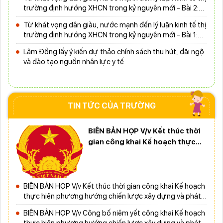
trường định hướng XHCN trong kỷ nguyên mới - Bài 2:
Khơi thông nguồn lực, vững bước tiến vào kỷ nguyên
Từ khát vọng dân giàu, nước mạnh đến lý luận kinh tế thị
mới (tiếp theo và hết)
trường định hướng XHCN trong kỷ nguyên mới - Bài 1:
Khẳng định tư tưởng Hồ Chí Minh, đấu tranh với luận
Lâm Đồng lấy ý kiến dự thảo chính sách thu hút, đãi ngộ
điệu xuyên tạc
và đào tạo nguồn nhân lực y tế
TIN TỨC CỦA TRƯỜNG
BIÊN BẢN HỌP V/v Kết thúc thời
gian công khai Kế hoạch thực
hiện phương hướng chiến lược
xây dựng và phát triển nhà
trường giai đoạn 2019-2023
tầm nhìn đến năm 2025
BIÊN BẢN HỌP V/v Kết thúc thời gian công khai Kế hoạch
thực hiện phương hướng chiến lược xây dựng và phát
triển nhà trường giai đoạn 2023-2025
BIÊN BẢN HỌP V/v Công bố niêm yết công khai Kế hoạch
thực hiện phương hướng chiến lược xây dựng và phát