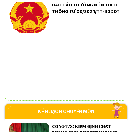
BÁO CÁO THƯỜNG NIÊN THEO
THÔNG TƯ 09/2024/TT-BGDĐT
Bảo đảm ngày khai giảng thực sự là ngày hội của học sinh
và giáo viên
KẾ HOẠCH CHUYÊN MÔN
Khát khao thay đổi cuộc sống bằng con đường học tập
𝐂𝐎̂𝐍𝐆 𝐓𝐀́𝐂 𝐊𝐈𝐄̂̉𝐌 Đ𝐈̣𝐍𝐇 𝐂𝐇𝐀̂́𝐓
Từ khát vọng dân giàu, nước mạnh đến lý luận kinh tế thị