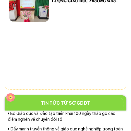
𝐋𝐔̛𝐎̛̣𝐍𝐆 𝐆𝐈𝐀́𝐎 𝐃𝐔̣𝐂 𝑻𝑹𝑼̛𝑶̛̀𝑵𝑮 𝑴𝑨̂̃𝑼
trường định hướng XHCN trong kỷ nguyên mới - Bài 2: Khơi
𝑮𝑰𝑨́𝑶 𝑵𝑨𝑴 𝑯𝑨̀
thông nguồn lực, vững bước tiến vào kỷ nguyên mới (tiếp
Từ khát vọng dân giàu, nước mạnh đến lý luận kinh tế thị
theo và hết)
trường định hướng XHCN trong kỷ nguyên mới - Bài 1: Khẳng
định tư tưởng Hồ Chí Minh, đấu tranh với luận điệu xuyên tạc
Lâm Đồng lấy ý kiến dự thảo chính sách thu hút, đãi ngộ và
đào tạo nguồn nhân lực y tế
Lâm Đồng tạo nền tảng đột phá phát triển giáo dục và đào
tạo
Lâm Đồng tập huấn cán bộ quản lý ngành Giáo dục, sẵn
sàng cho năm học 2026 - 2027
Thí điểm giáo dục AI góp phần đổi mới quản trị, nâng cao
hiệu quả hoạt động giáo dục
Phường Xuân Trường – Đà Lạt: trang bị kiến thức, kỹ năng
phòng, chống đuối nước và sơ cấp cứu cho thanh thiếu nhi
Bộ Giáo dục và Đào tạo triển khai 100 ngày tháo gỡ các
TIN TỨC TỪ SỞ GDĐT
điểm nghẽn về chuyển đổi số
Đẩy mạnh truyền thông về giáo dục nghề nghiệp trong toàn
ngành năm 2026