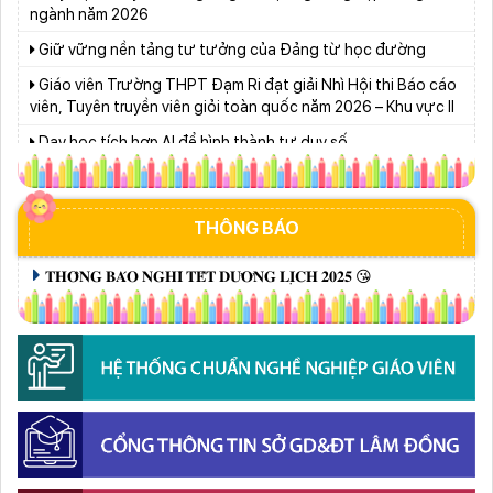
Giữ vững nền tảng tư tưởng của Ðảng từ học đường
Giáo viên Trường THPT Đạm Ri đạt giải Nhì Hội thi Báo cáo
viên, Tuyên truyền viên giỏi toàn quốc năm 2026 – Khu vực II
Dạy học tích hợp AI để hình thành tư duy số
“Ngôi nhà nhân ái” chắp cánh ước mơ đến trường
Lâm Đồng chủ động sắp xếp mạng lưới trường học, bảo
đảm điều kiện cho năm học mới
THÔNG BÁO
Huy động gần 470 triệu đồng từ phong trào “Trường giúp
trường”
𝐓𝐇𝐎̂𝐍𝐆 𝐁𝐀́𝐎 𝐍𝐆𝐇𝐈̉ 𝐓𝐄̂́𝐓 𝐃𝐔̛𝐎̛𝐍𝐆 𝐋𝐈̣𝐂𝐇 𝟐𝟎𝟐𝟓 😘
Thí sinh đạt 28,5 điểm xét tuyển nhưng ôm mẹ khóc vì lý do
này...
Ngành Giáo dục Lâm Đồng lan tỏa đạo lý “Uống nước nhớ
nguồn”
Đoàn Sở Giáo dục và Đào tạo Lâm Đồng giành 13 huy
chương môn Karate
Bảo đảm ngày khai giảng thực sự là ngày hội của học sinh
và giáo viên